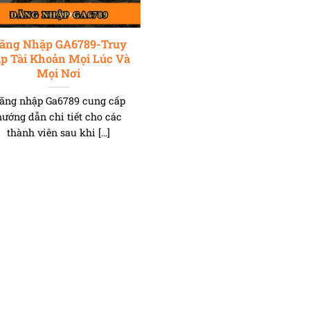
ăng Nhập GA6789-Truy
p Tài Khoản Mọi Lúc Và
Mọi Nơi
ăng nhập Ga6789 cung cấp
hướng dẫn chi tiết cho các
thành viên sau khi [...]