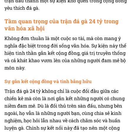
trận đấu thành một sự kiện khó quên trong cộng đồng
yêu thích đá gà.
Tầm quan trọng của trận đá gà 24 tỷ trong
văn hóa xã hội
Không đơn thuần là một cuộc so tài, mà còn mang ý
nghĩa đặc biệt trong đời sống văn hóa. Sự kiện này thể
hiện tinh thần gắn kết cộng đồng, giá trị truyền thống
và cả khát khao vươn lên của những người đam mê bộ
môn này.
Sự gắn kết cộng đồng và tình bằng hữu
Trận đá gà 24 tỷ không chỉ là cuộc đối đầu giữa các
chiến kê mà còn là nơi gắn kết những người có chung
niềm đam mê. Dù là đối thủ trên sàn đấu, nhưng bên
ngoài, họ vẫn là những người bạn, cùng chia sẻ kinh
nghiệm, học hỏi lẫn nhau về cách chăm sóc và huấn
luyện gà. Chính sự kết nối này đã tạo nên một cộng