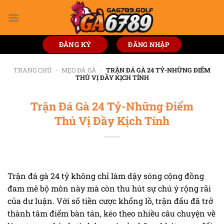
Chuyển
đến
nội
dung
ĐĂNG KÝ
ĐĂNG NHẬP
TRANG CHỦ
-
MẸO ĐÁ GÀ
-
TRẬN ĐÁ GÀ 24 TỶ-NHỮNG ĐIỂM
THÚ VỊ ĐẦY KỊCH TÍNH
Trận Đá Gà 24 Tỷ-Những Điểm
Thú Vị Đầy Kịch Tính
Trận đá gà 24 tỷ không chỉ làm dậy sóng cộng đồng
đam mê bộ môn này mà còn thu hút sự chú ý rộng rãi
của dư luận. Với số tiền cược khổng lồ, trận đấu đã trở
thành tâm điểm bàn tán, kéo theo nhiều câu chuyện về