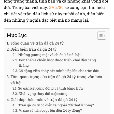
lòng trung thành, tình bạn và cả những khát vọng đổi
đời. Trong bài viết này,
GA6789
sẽ cùng bạn tìm hiểu
chi tiết về trận đấu lịch sử này từ bối cảnh, diễn biến
đến những ý nghĩa đặc biệt mà nó mang lại.
Mục Lục
Tổng quan về trận đá gà 24 tỷ
Diễn biến trận đá gà 24 tỷ
Những gương mặt và chiến kê nổi bật
Đòn thế và chiến lược được triển khai đầy căng
thẳng
Cổ động viên cháy hết mình tiếp lửa cho trận đấu
Tầm quan trọng của trận đá gà 24 tỷ trong văn hóa
xã hội
Sự gắn kết cộng đồng và tình bằng hữu
Khát vọng thay đổi cuộc sống
Giải đáp thắc mắc về trận đá gà 24 tỷ
Trận gà 24 tỷ có diễn ra ngoài đời thật không?
Vì sao số tiền cược lên đến 24 tỷ đồng?