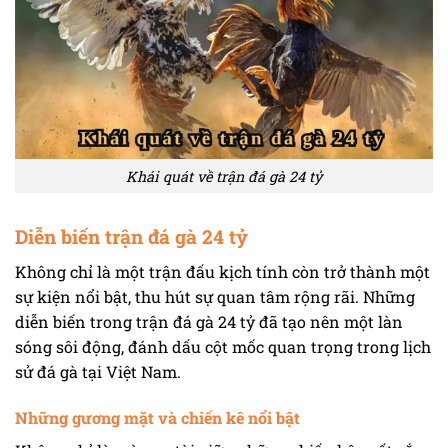
Khái quát về trận đá gà 24 tỷ
Diễn biến trận đá gà 24 tỷ
Không chỉ là một trận đấu kịch tính còn trở thành một
sự kiện nổi bật, thu hút sự quan tâm rộng rãi. Những
diễn biến trong trận đá gà 24 tỷ đã tạo nên một làn
sóng sôi động, đánh dấu cột mốc quan trọng trong lịch
sử đá gà tại Việt Nam.
Những gương mặt và chiến kê nổi bật