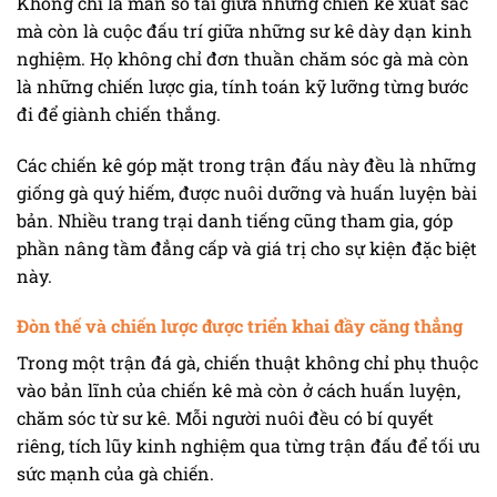
Không chỉ là màn so tài giữa những chiến kê xuất sắc
mà còn là cuộc đấu trí giữa những sư kê dày dạn kinh
nghiệm. Họ không chỉ đơn thuần chăm sóc gà mà còn
là những chiến lược gia, tính toán kỹ lưỡng từng bước
đi để giành chiến thắng.
Các chiến kê góp mặt trong trận đấu này đều là những
giống gà quý hiếm, được nuôi dưỡng và huấn luyện bài
bản. Nhiều trang trại danh tiếng cũng tham gia, góp
phần nâng tầm đẳng cấp và giá trị cho sự kiện đặc biệt
này.
Đòn thế và chiến lược được triển khai đầy căng thẳng
Trong một trận đá gà, chiến thuật không chỉ phụ thuộc
vào bản lĩnh của chiến kê mà còn ở cách huấn luyện,
chăm sóc từ sư kê. Mỗi người nuôi đều có bí quyết
riêng, tích lũy kinh nghiệm qua từng trận đấu để tối ưu
sức mạnh của gà chiến.